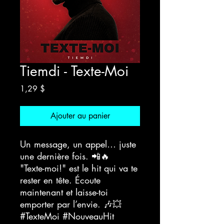
Tiemdi - Texte-Moi
Prix
1,29 $
Ajouter au panier
Un message, un appel… juste
une dernière fois. 📲🔥
"Texte-moi!" est le hit qui va te
rester en tête. Écoute
maintenant et laisse-toi
emporter par l’envie. 🎶💥
#TexteMoi #NouveauHit