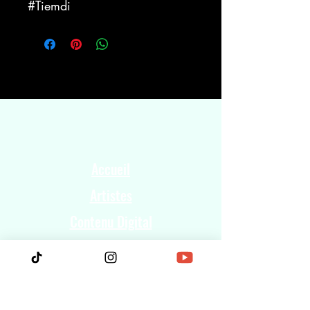
#Tiemdi
Accueil
Artistes
Contenu Digital
Concours
Licences & Sync
Piedanlo